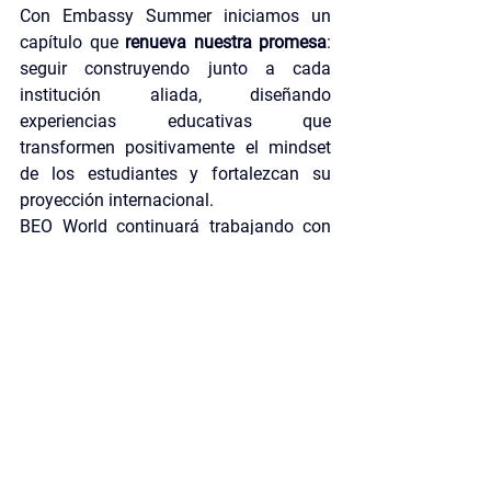
Con Embassy Summer iniciamos un 
capítulo que 
renueva nuestra promesa
: 
seguir construyendo junto a cada 
institución aliada, diseñando 
experiencias educativas que 
transformen positivamente el mindset 
de los estudiantes y fortalezcan su 
proyección internacional.
BEO World continuará trabajando con 
integridad, transparencia y 
responsabilidad
, para que cada familia 
y cada escuela encuentren en nosotros 
un socio que inspira confianza y abre 
caminos.
¿Quieres saber más sobre Embassy 
Summer?
Visita su sitio web
y descubre 
por qué esta alianza marcará una 
diferencia para tu comunidad 
educativa.