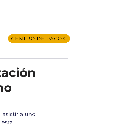
CENTRO DE PAGOS
O
zación
no
 asistir a uno 
 esta 