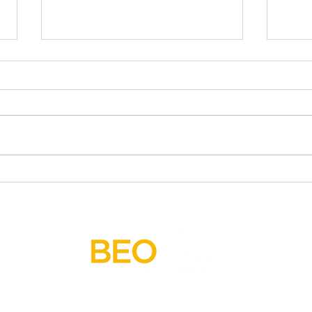
Competencias
BEO
Académicas BEO World
Lat
2026: Celebrando la
fort
Excelencia en un
edu
Escenario Global