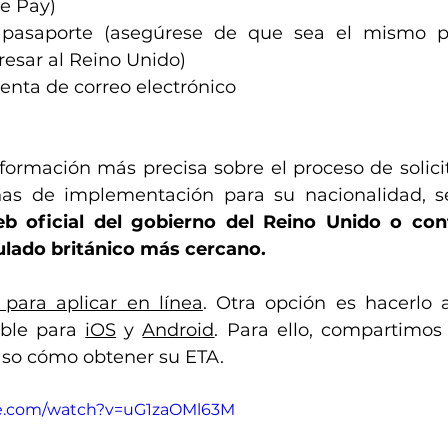
e Pay)
l pasaporte (asegúrese de que sea el mismo p
gresar al Reino Unido)
enta de correo electrónico
formación más precisa sobre el proceso de solicitu
chas de implementación para su nacionalidad, 
web oficial del gobierno del Reino Unido o con
lado británico más cercano. 
 para aplicar en línea
. Otra opción es hacerlo a
ible para 
iOS
 y 
Android
. Para ello, compartimos
muestra paso a paso cómo obtener su ETA. 	
be.com/watch?v=uG1zaOMl63M