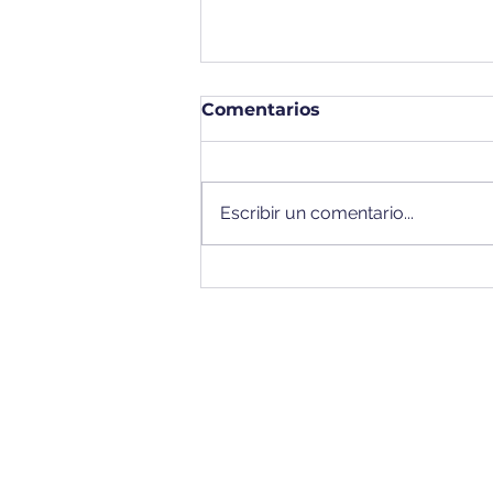
Comentarios
Escribir un comentario...
Brazilian International
School recibe un
reconocimiento oficial
tras su participación en
BEO y The Masters 2026