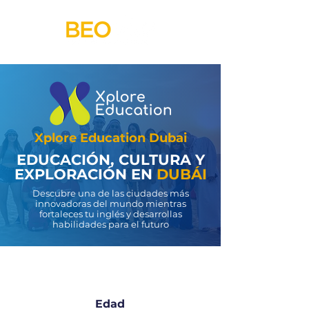
Xplore Education Dubai
EDUCACIÓN, CULTURA Y
EXPLORACIÓN EN
DUBÁI
Descubre una de las ciudades más
innovadoras del mundo mientras
fortaleces tu inglés y desarrollas
habilidades para el futuro
Edad